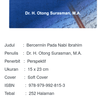
Judul       :  Bercermin Pada Nabi Ibrahim
Penulis    :  Dr. H. Otong Surasman, M.A.
Penerbit   :  Perspektif
Ukuran     :  15 x 23 cm
Cover       :  Soft Cover
ISBN         :  978-979-992-815-3
Tebal         :  252 Halaman