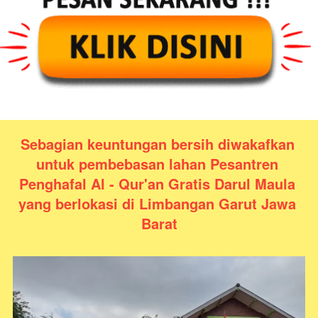
Sebagian keuntungan bersih diwakafkan 
untuk pembebasan lahan Pesantren 
Penghafal Al - Qur'an Gratis Darul Maula 
yang berlokasi di Limbangan Garut Jawa 
Barat