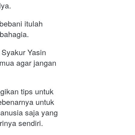
ya. 
ebani itulah 
rbahagia.
 Syakur Yasin 
mua agar jangan 
ikan tips untuk 
benarnya untuk 
anusia saja yang 
inya sendiri.