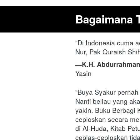
Bagaimana T
“Di Indonesia cuma a
Nur, Pak Quraish Shi
—K.H. Abdurrahman
Yasin 
“Buya Syakur pernah 
Nanti beliau yang aka
yakin. Buku Berbagi 
ceploskan secara merd
di Al-Huda, Kitab Pet
ceplas-ceploskan tidak