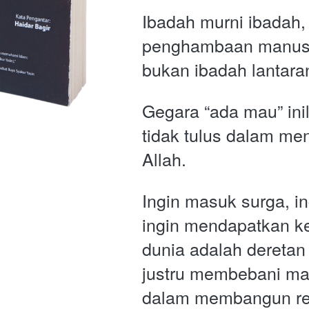
Ibadah murni ibadah,
penghambaan manusi
bukan ibadah lantara
Gegara “ada mau” ini
tidak tulus dalam m
Allah. 
Ingin masuk surga, in
ingin mendapatkan k
dunia adalah deretan 
justru membebani manu
dalam membangun rel