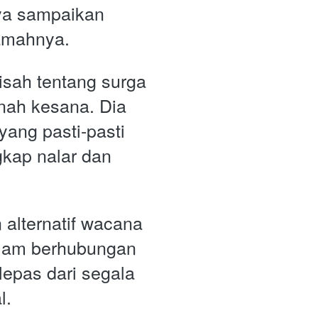
a sampaikan 
amahnya. 
isah tentang surga 
nah kesana. Dia 
ang pasti-pasti 
gkap nalar dan 
alternatif wacana 
lam berhubungan 
lepas dari segala 
l. 