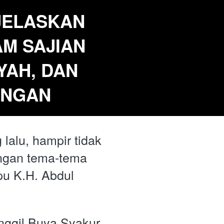
JELASKAN 
M SAJIAN 
AH, DAN 
ANGAN
lalu, hampir tidak 
engan tema-tema 
u K.H. Abdul 
nggil Buya Syakur 