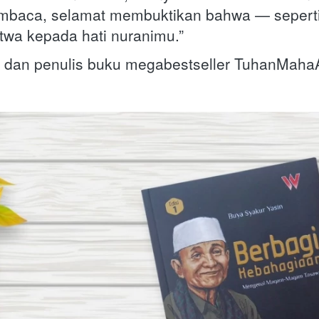
mbaca, selamat membuktikan bahwa — seperti 
twa kepada hati nuranimu.”
g dan penulis buku megabestseller TuhanMahaA