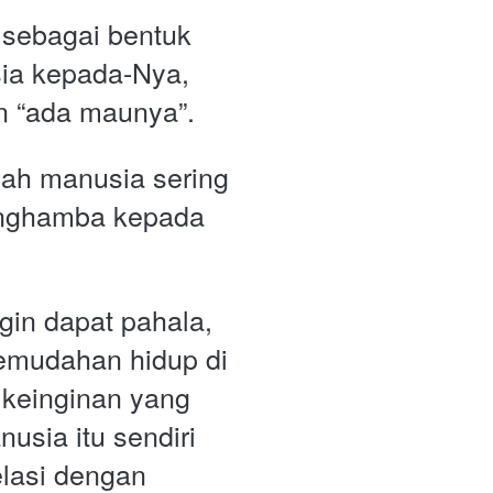
 sebagai bentuk 
a kepada-Nya, 
n “ada maunya”.
lah manusia sering 
enghamba kepada 
gin dapat pahala, 
emudahan hidup di 
keinginan yang 
sia itu sendiri 
asi dengan 