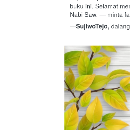
buku ini. Selamat me
Nabi Saw. — minta fa
—SujiwoTejo,
 dalan