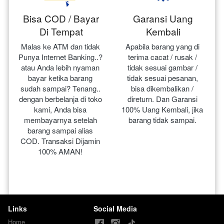
Bisa COD / Bayar
Garansi Uang
Di Tempat
Kembali
Malas ke ATM dan tidak 
Apabila barang yang di 
Punya Internet Banking..? 
terima cacat / rusak / 
atau Anda lebih nyaman 
tidak sesuai gambar / 
bayar ketika barang 
tidak sesuai pesanan, 
sudah sampai? Tenang.. 
bisa dikembalikan / 
dengan berbelanja di toko 
direturn. Dan Garansi 
kami, Anda bisa 
100% Uang Kembali, jika 
membayarnya setelah 
barang tidak sampai.
barang sampai alias 
COD. Transaksi Dijamin 
100% AMAN!
Links
Social Media
Home