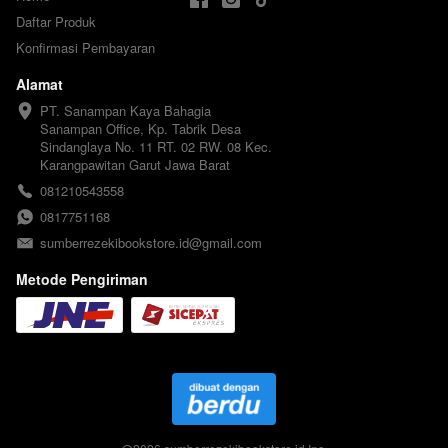
Daftar Produk
Konfirmasi Pembayaran
Alamat
PT. Sanampan Kaya Bahagia

Sanampan Office, Kp. Tabrik Desa 
Sindanglaya No. 11 RT. 02 RW. 08 Kec. 
Karangpawitan Garut Jawa Barat
081210543558
0817751168
sumberrezekibookstore.id@gmail.com
Metode Pengiriman