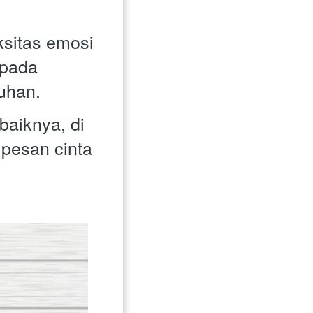
sitas emosi 
pada 
uhan. 
aiknya, di 
pesan cinta 