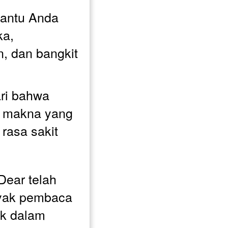
antu Anda 
a, 
 dan bangkit 
i bahwa 
 makna yang 
rasa sakit 
ear telah 
yak pembaca 
k dalam 