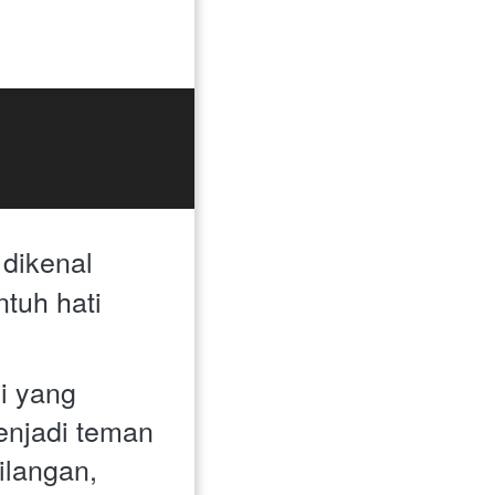
dikenal 
uh hati 
 yang 
njadi teman 
langan, 