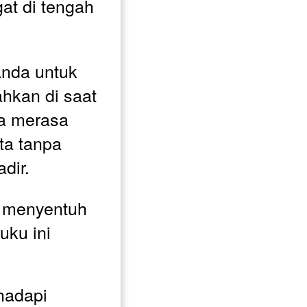
t di tengah 
nda untuk 
kan di saat 
a merasa 
ta tanpa 
dir. 
 menyentuh 
ku ini 
adapi 