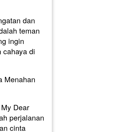
ngatan dan 
adalah teman 
g ingin 
cahaya di 
a Menahan 
 My Dear 
ah perjalanan 
n cinta 