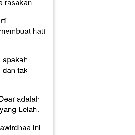
 rasakan. 
ti 
membuat hati 
, apakah 
 dan tak 
ear adalah 
yang Lelah.
awirdhaa ini 