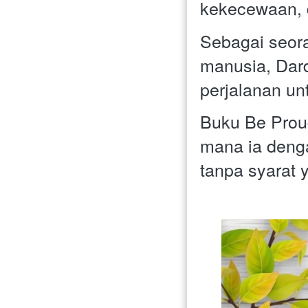
kekecewaan, 
Sebagai seora
manusia, Dar
perjalanan un
Buku Be Proud
mana ia denga
tanpa syarat 