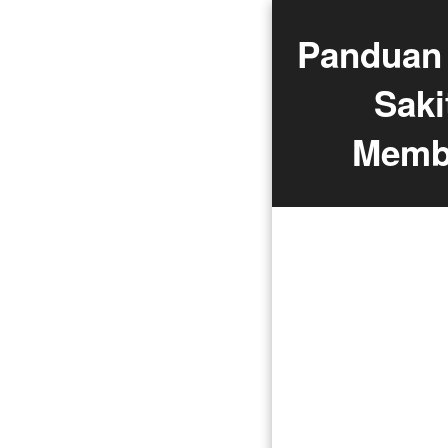
Panduan 
Saki
Memba