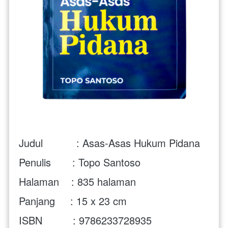
Judul           : Asas-Asas Hukum Pidana
Penulis       : Topo Santoso
Halaman    : 835 halaman
Panjang     : 15 x 23 cm
ISBN          : 9786233728935