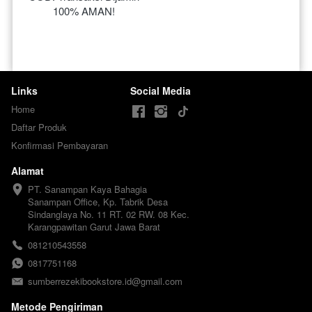
100% AMAN!
Links
Social Media
Home
Daftar Produk
Konfirmasi Pembayaran
Alamat
PT. Sanampan Kaya Bahagia

Sanampan Office, Kp. Tabrik Desa 
Sindanglaya No. 11 RT. 02 RW. 08 Kec. 
Karangpawitan Garut Jawa Barat
081210543558
0817751168
sumberrezekibookstore.id@gmail.com
Metode Pengiriman