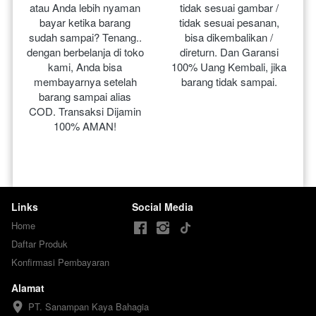
atau Anda lebih nyaman 
tidak sesuai gambar / 
bayar ketika barang 
tidak sesuai pesanan, 
sudah sampai? Tenang.. 
bisa dikembalikan / 
dengan berbelanja di toko 
direturn. Dan Garansi 
kami, Anda bisa 
100% Uang Kembali, jika 
membayarnya setelah 
barang tidak sampai.
barang sampai alias 
COD. Transaksi Dijamin 
100% AMAN!
Links
Social Media
Home
Daftar Produk
Konfirmasi Pembayaran
Alamat
PT. Sanampan Kaya Bahagia
