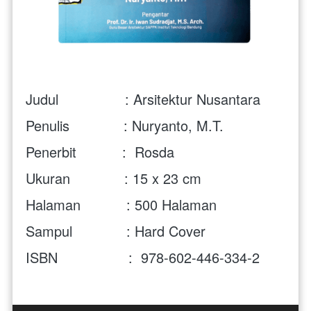
Judul                : Arsitektur Nusantara
Penulis             : Nuryanto, M.T.
Penerbit           :  Rosda
Ukuran             : 15 x 23 cm
Halaman           : 500 Halaman
Sampul             : Hard Cover
ISBN                 :  
978-602-446-334-2