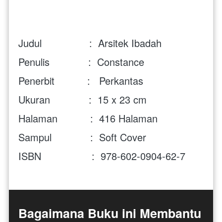
Judul                :  Arsitek Ibadah
Penulis             :  Constance
Penerbit           :   Perkantas
Ukuran             :  15 x 23 cm
Halaman           :  416 Halaman
Sampul             :  Soft Cover
ISBN                 :  978-602-0904-62-7
Bagaimana Buku ini Membantu 