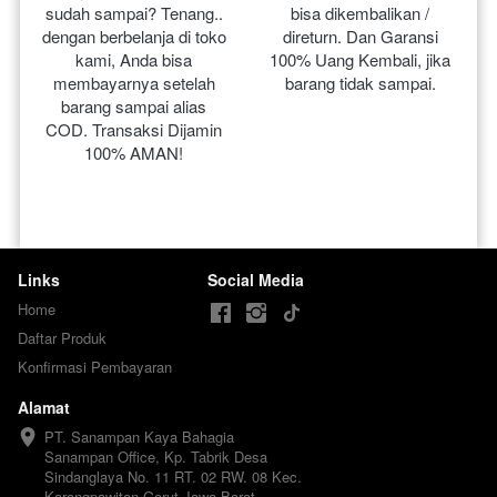
sudah sampai? Tenang.. 
bisa dikembalikan / 
dengan berbelanja di toko 
direturn. Dan Garansi 
kami, Anda bisa 
100% Uang Kembali, jika 
membayarnya setelah 
barang tidak sampai.
barang sampai alias 
COD. Transaksi Dijamin 
100% AMAN!
Links
Social Media
Home
Daftar Produk
Konfirmasi Pembayaran
Alamat
PT. Sanampan Kaya Bahagia

Sanampan Office, Kp. Tabrik Desa 
Sindanglaya No. 11 RT. 02 RW. 08 Kec. 
Karangpawitan Garut Jawa Barat