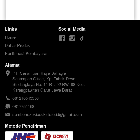
Links
Social Media
Home
Daftar Produk
Konfirmasi Pembayaran
Alamat
PT. Sanampan Kaya Bahagia

Sanampan Office, Kp. Tabrik Desa 
Sindanglaya No. 11 RT. 02 RW. 08 Kec. 
Karangpawitan Garut Jawa Barat
081210543558
0817751168
sumberrezekibookstore.id@gmail.com
Metode Pengiriman