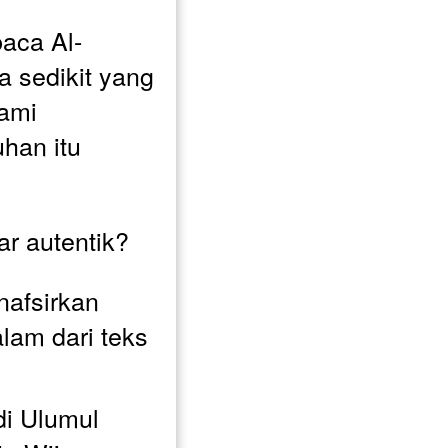
aca Al-
 sedikit yang 
mi 
an itu 
r autentik? 
afsirkan 
am dari teks 
i Ulumul 