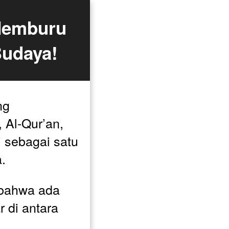
Memburu 
Budaya!
g 
Al-Qur’an, 
sebagai satu 
. 
bahwa ada 
di antara 