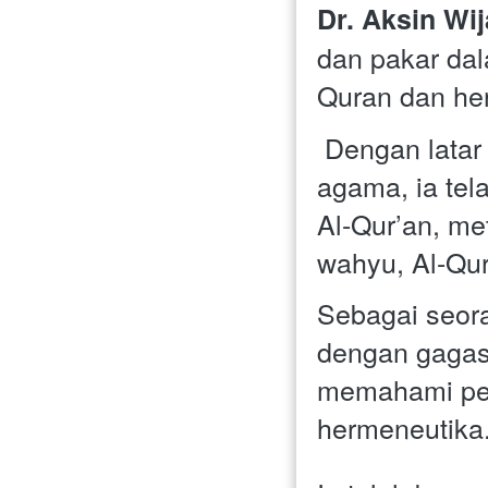
Dr. Aksin Wij
dan pakar dal
Quran dan he
 Dengan latar belakang pendidikan tinggi di bidang hukum dan 
agama, ia tel
Al-Qur’an, me
wahyu, Al-Qur
Sebagai seora
dengan gagas
memahami pes
hermeneutika.