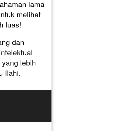
ahaman lama 
tuk melihat 
h luas! 
ang dan 
ntelektual 
ang lebih 
 Ilahi.