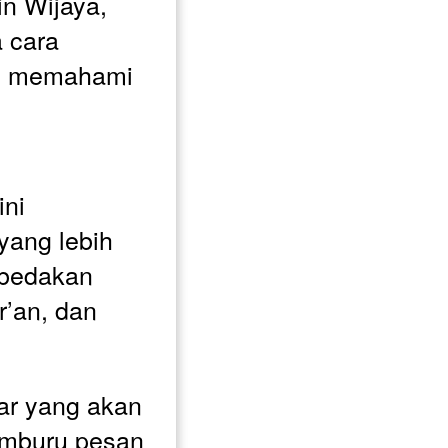
n Wijaya, 
cara 
m memahami 
ni 
ang lebih 
bedakan 
’an, dan 
gar yang akan 
buru pesan 