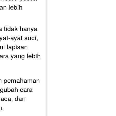
n lebih 
 tidak hanya 
t-ayat suci, 
i lapisan 
ra yang lebih 
an pemahaman 
gubah cara 
aca, dan 
n.