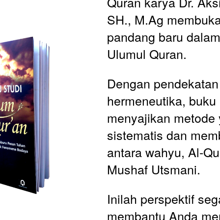
Quran karya Dr. Aksi
SH., M.Ag membuka 
pandang baru dala
Ulumul Quran. 
Dengan pendekatan 
hermeneutika, buku i
menyajikan metode y
sistematis dan mem
antara wahyu, Al-Qur
Mushaf Utsmani. 
Inilah perspektif se
membantu Anda mem