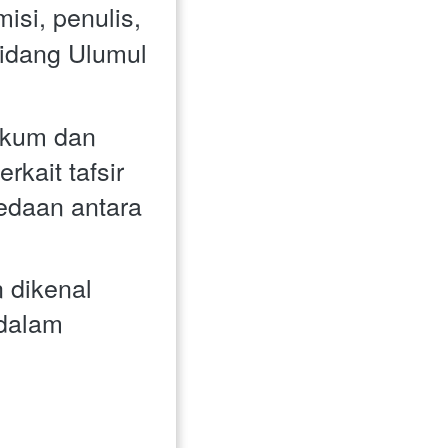
si, penulis, 
idang Ulumul 
ait tafsir 
daan antara 
 dikenal 
dalam 