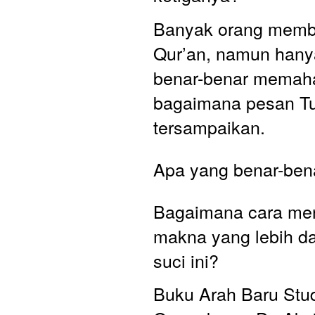
Banyak orang memb
Qur’an, namun hanya
benar-benar memaha
bagaimana pesan Tuh
tersampaikan. 
Apa yang benar-bena
Bagaimana cara men
makna yang lebih dal
suci ini?
Buku Arah Baru Stud