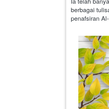
Ia telah bany
berbagai tuli
penafsiran Al