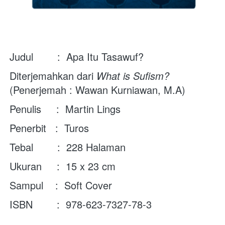
Judul        :  Apa Itu Tasawuf?
Diterjemahkan dari 
What is Sufism? 
(Penerjemah : Wawan Kurniawan, M.A)
Penulis     :  Martin Lings
Penerbit   :  Turos
Tebal        :  228 Halaman
Ukuran     :  15 x 23 cm
Sampul    :  Soft Cover
ISBN        :  978-623-7327-78-3