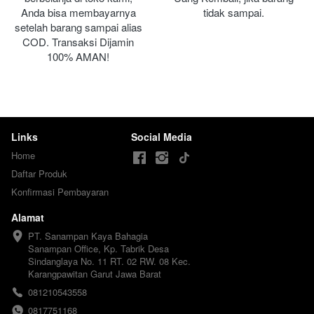
Anda bisa membayarnya 
tidak sampai.
setelah barang sampai alias 
COD. Transaksi Dijamin 
100% AMAN!
Links
Social Media
Home
Daftar Produk
Konfirmasi Pembayaran
Alamat
PT. Sanampan Kaya Bahagia

Sanampan Office, Kp. Tabrik Desa 
Sindanglaya No. 11 RT. 02 RW. 08 Kec. 
Karangpawitan Garut Jawa Barat
081210543558
0817751168