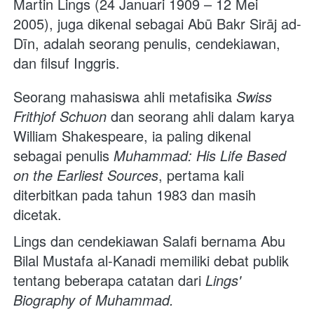
Martin Lings (24 Januari 1909 – 12 Mei 
2005), juga dikenal sebagai Abū Bakr Sirāj ad-
Dīn, adalah seorang penulis, cendekiawan, 
dan filsuf Inggris. 
Seorang mahasiswa ahli metafisika 
Swiss 
Frithjof Schuon
 dan seorang ahli dalam karya 
William Shakespeare, ia paling dikenal 
sebagai penulis 
Muhammad: His Life Based 
on the Earliest Sources
, pertama kali 
diterbitkan pada tahun 1983 dan masih 
dicetak. 
Lings dan cendekiawan Salafi bernama Abu 
Bilal Mustafa al-Kanadi memiliki debat publik 
tentang beberapa catatan dari 
Lings' 
Biography of Muhammad. 