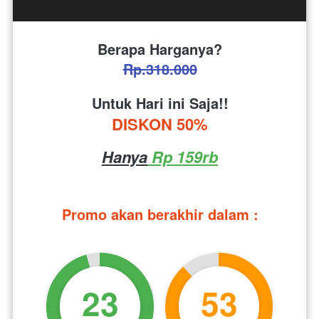
Berapa Harganya?
Rp.318.000
Untuk Hari ini Saja!!
DISKON 50%
Hanya
 Rp 159rb
Promo akan berakhir dalam :
23
53