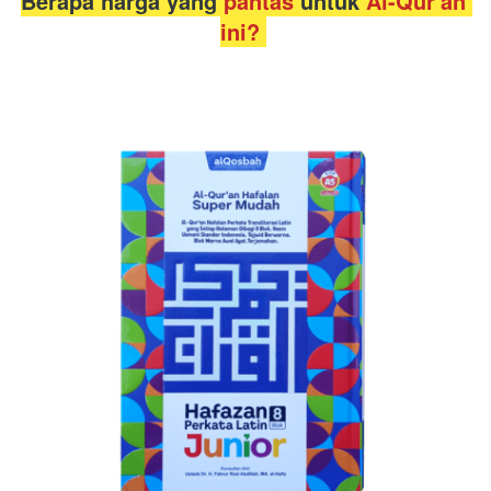
Berapa harga yang 
pantas 
untuk 
Al-Qur'an 
ini? 