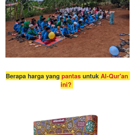
Berapa harga yang 
pantas 
untuk 
Al-Qur'an 
ini? 