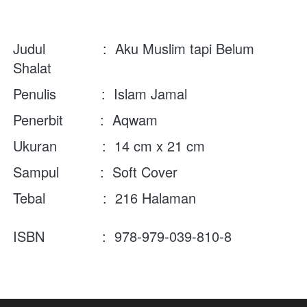
Judul              :  Aku Muslim tapi Belum 
Shalat
Penulis           :  Islam Jamal
Penerbit         :  Aqwam
Ukuran           :  14 cm x 21 cm
Sampul          :  Soft Cover
Tebal              :  216 Halaman

ISBN              :  978-979-039-810-8