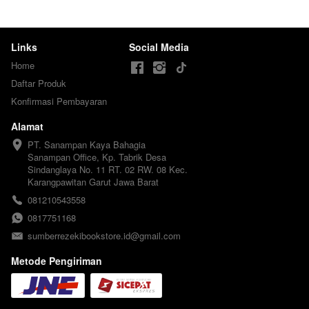
Links
Social Media
Home
Daftar Produk
Konfirmasi Pembayaran
Alamat
PT. Sanampan Kaya Bahagia

Sanampan Office, Kp. Tabrik Desa 
Sindanglaya No. 11 RT. 02 RW. 08 Kec. 
Karangpawitan Garut Jawa Barat
081210543558
0817751168
sumberrezekibookstore.id@gmail.com
Metode Pengiriman