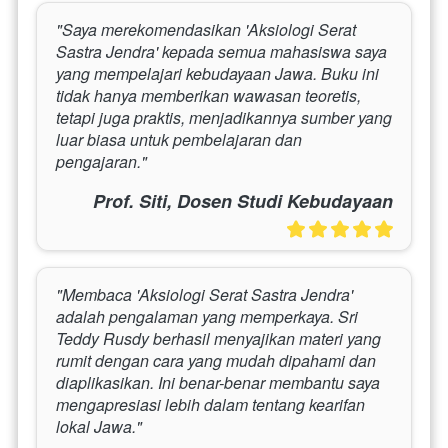
"Saya merekomendasikan 'Aksiologi Serat 
Sastra Jendra' kepada semua mahasiswa saya 
yang mempelajari kebudayaan Jawa. Buku ini 
tidak hanya memberikan wawasan teoretis, 
tetapi juga praktis, menjadikannya sumber yang 
luar biasa untuk pembelajaran dan 
pengajaran."
Prof. Siti, Dosen Studi Kebudayaan
"Membaca 'Aksiologi Serat Sastra Jendra' 
adalah pengalaman yang memperkaya. Sri 
Teddy Rusdy berhasil menyajikan materi yang 
rumit dengan cara yang mudah dipahami dan 
diaplikasikan. Ini benar-benar membantu saya 
mengapresiasi lebih dalam tentang kearifan 
lokal Jawa." 