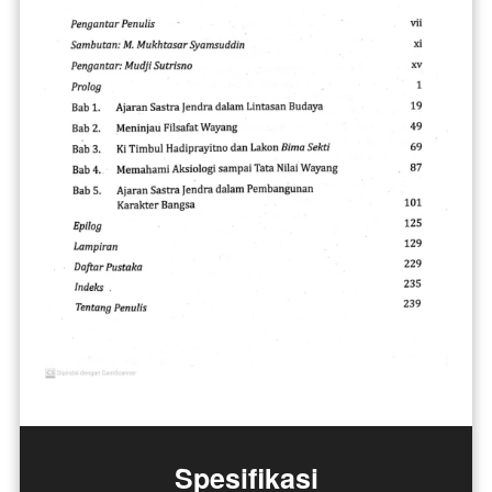
Spesifikasi