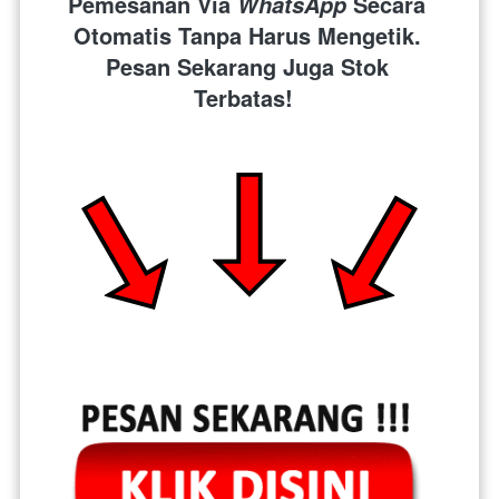
Pemesanan Via 
 Secara 
WhatsApp
Otomatis Tanpa Harus Mengetik. 
Pesan Sekarang Juga Stok 
Terbatas!  