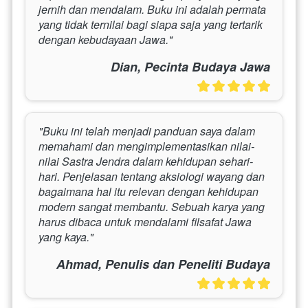
jernih dan mendalam. Buku ini adalah permata 
yang tidak ternilai bagi siapa saja yang tertarik 
dengan kebudayaan Jawa." 
Dian, Pecinta Budaya Jawa
"Buku ini telah menjadi panduan saya dalam 
memahami dan mengimplementasikan nilai-
nilai Sastra Jendra dalam kehidupan sehari-
hari. Penjelasan tentang aksiologi wayang dan 
bagaimana hal itu relevan dengan kehidupan 
modern sangat membantu. Sebuah karya yang 
harus dibaca untuk mendalami filsafat Jawa 
yang kaya."
Ahmad, Penulis dan Peneliti Budaya