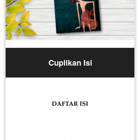
Cuplikan Isi