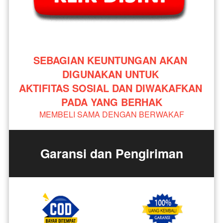
SEBAGIAN KEUNTUNGAN AKAN 
DIGUNAKAN UNTUK 
AKTIFITAS SOSIAL DAN DIWAKAFKAN 
PADA YANG BERHAK
MEMBELI SAMA DENGAN BERWAKAF
Garansi dan Pengiriman