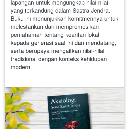
lapangan untuk mengungkap nilai-nilai 
yang terkandung dalam Sastra Jendra. 
Buku ini menunjukkan komitmennya untuk 
melestarikan dan mempromosikan 
pemahaman tentang kearifan lokal 
kepada generasi saat ini dan mendatang, 
serta berupaya mengaitkan nilai-nilai 
tradisional dengan konteks kehidupan 
modern.