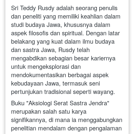
Sri Teddy Rusdy adalah seorang penulis 
dan peneliti yang memiliki keahlian dalam 
studi budaya Jawa, khususnya dalam 
aspek filosofis dan spiritual. Dengan latar 
belakang yang kuat dalam ilmu budaya 
dan sastra Jawa, Rusdy telah 
mengabdikan sebagian besar kariernya 
untuk mengeksplorasi dan 
mendokumentasikan berbagai aspek 
kebudayaan Jawa, termasuk seni 
pertunjukan tradisional seperti wayang.
Buku "Aksiologi Serat Sastra Jendra" 
merupakan salah satu karya 
signifikannya, di mana ia menggabungkan 
penelitian mendalam dengan pengalaman 