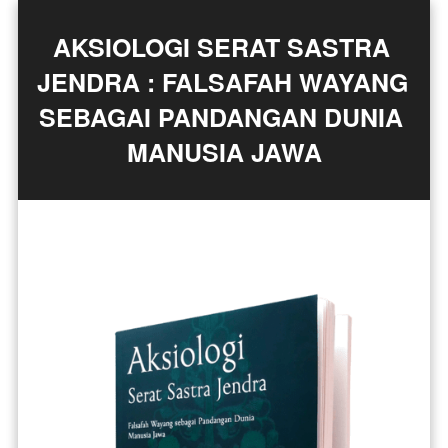
AKSIOLOGI SERAT SASTRA 
JENDRA : FALSAFAH WAYANG 
SEBAGAI PANDANGAN DUNIA 
MANUSIA JAWA