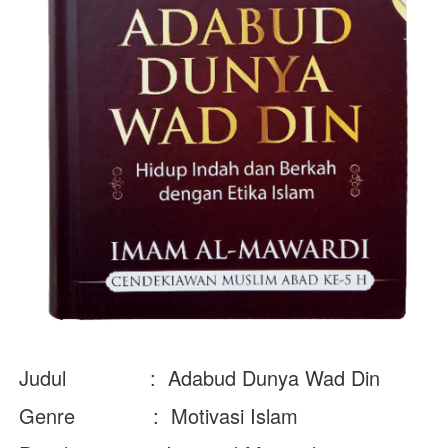
Judul              :  
Adabud Dunya Wad Din
Genre             :  
Motivasi Islam