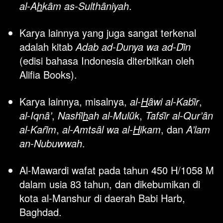
al-A
h
kȃm as-Sulthȃniyah
. 
Karya lainnya yang juga sangat terkenal 
adalah kitab 
Adab ad-Dunya wa ad-Dȋn
(edisi bahasa Indonesia diterbitkan oleh 
Alifia Books). 
Karya lainnya, misalnya, 
al-
H
ȃwi al-Kabȋr
, 
al-Iqnȃ’
, 
Nashȋ
h
ah al-Mulȗk
, 
Tafsȋr al-Qur’ȃn 
al-Karȋm
, 
al-Amtsȃl wa al-
H
ikam
, dan 
A’lam 
an-Nubuwwah
.
Al-Mawardi wafat pada tahun 450 H/1058 M 
dalam usia 83 tahun, dan dikebumikan di 
kota al-Manshur di daerah Babi Harb, 
Baghdad. 