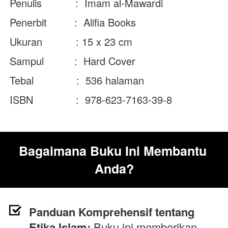
Penulis           :  
Imam al-Mawardi
Penerbit         :  Alifia Books
Ukuran           : 
15 x 23 cm
Sampul          :  Hard Cover
Tebal              :  
536 halaman
ISBN              : 
978-623-7163-39-8
Bagaimana Buku Ini Membantu 
Anda?
Panduan Komprehensif tentang 
Etika Islam:
 Buku ini memberikan 