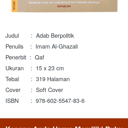
Judul       :  Adab Berpolitik
Penulis    :  
Imam Al-Ghazali
Penerbit  :  Qaf
Ukuran    :  15 x 23 cm
Tebal       :  319 Halaman
Cover      :  Soft Cover
ISBN       :  978-602-5547-83-6