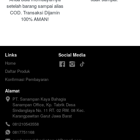
setelah barang sampai alias 
COD. Transaksi Dijamin 
100% AMAN!
Links
Social Media
Home
Daftar Produk
Konfirmasi Pembayaran
Alamat
PT. Sanampan Kaya Bahagia

Sanampan Office, Kp. Tabrik Desa 
Sindanglaya No. 11 RT. 02 RW. 08 Kec. 
Karangpawitan Garut Jawa Barat
081210543558
0817751168