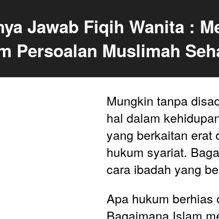
nya Jawab Fiqih Wanita : M
m Persoalan Muslimah Sehar
Mungkin tanpa disad
hal dalam kehidupan 
yang berkaitan erat 
hukum syariat. Baga
cara ibadah yang be
Apa hukum berhias 
Bagaimana Islam m