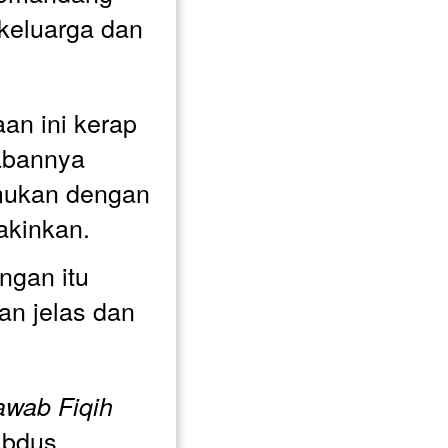
keluarga dan 
n ini kerap 
bannya 
emukan dengan 
akinkan.
gan itu 
n jelas dan 
wab Fiqih 
Abdus 