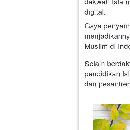
dakwah Islam
digital. 
Gaya penyampa
menjadikannya
Muslim di Ind
Selain berdak
pendidikan I
dan pesantren