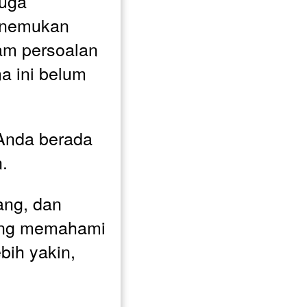
uga 
nemukan 
m persoalan 
 ini belum 
Anda berada 
. 
ang, dan 
ang memahami 
bih yakin, 