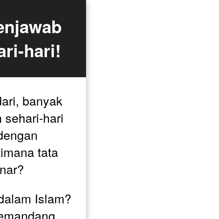
enjawab 
i-hari!
ari, banyak 
sehari-hari 
dengan 
imana tata 
nar? 
dalam Islam? 
emandang 