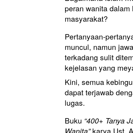
peran wanita dalam 
masyarakat? 
Pertanyaan-pertanyaa
muncul, namun jawa
terkadang sulit dit
kejelasan yang mey
Kini, semua kebingun
dapat terjawab denga
lugas. 
Buku 
“400+ Tanya Ja
 karya Ust. 
Wanita”