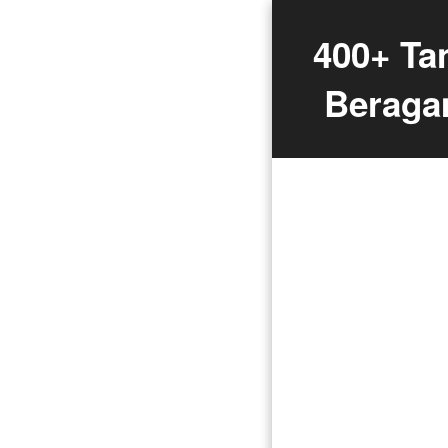
400+ Ta
Beraga