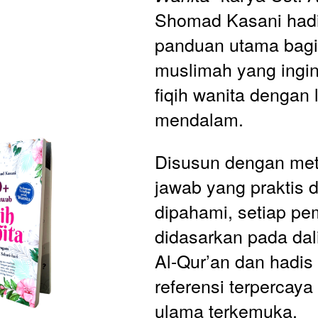
Shomad Kasani hadir
panduan utama bagi 
muslimah yang ingi
fiqih wanita dengan l
mendalam. 
Disusun dengan met
jawab yang praktis 
dipahami, setiap pe
didasarkan pada dalil
Al-Qur’an dan hadis 
referensi terpercaya 
ulama terkemuka.