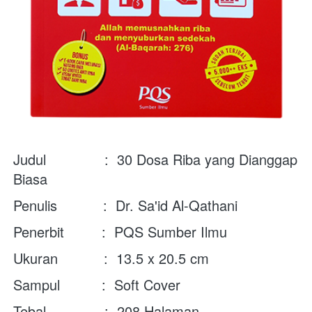
Judul              :  30 Dosa Riba yang Dianggap 
Biasa
Penulis           :  Dr. Sa'id Al-Qathani
Penerbit         :  PQS Sumber Ilmu
Ukuran           :  13.5 x 20.5 cm
Sampul          :  Soft Cover
Tebal              :  208 Halaman
