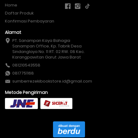
Home
Daftar Produk
Konfirmasi Pembayaran
Alamat
PT. Sanampan Kaya Bahagia

Sanampan Office, Kp. Tabrik Desa 
Sindanglaya No. 11 RT. 02 RW. 08 Kec. 
Karangpawitan Garut Jawa Barat
081210543558
0817751168
sumberrezekibookstore.id@gmail.com
Metode Pengiriman