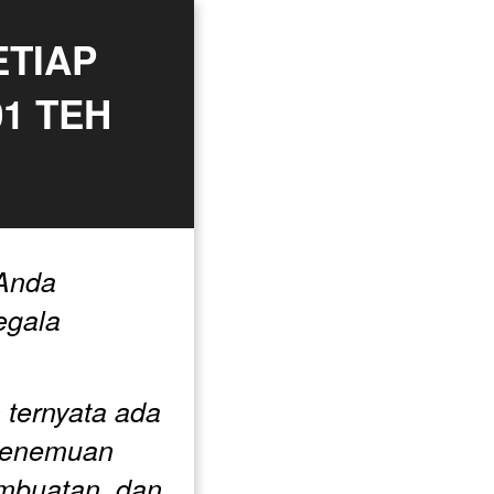
TIAP 
 TEH 
Anda 
gala 
ternyata ada 
 penemuan 
mbuatan, dan 