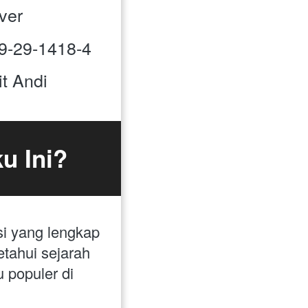
over 
9-29-1418-4
it Andi
u Ini?
i yang lengkap 
tahui sejarah 
populer di 