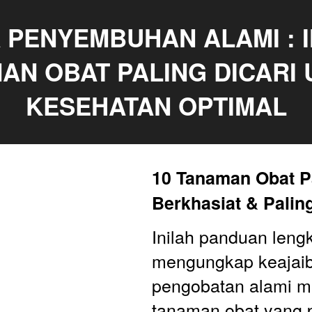
 PENYEMBUHAN ALAMI : IN
AN OBAT PALING DICARI 
KESEHATAN OPTIMAL
10 Tanaman Obat Pa
Berkhasiat & Paling
Inilah panduan leng
mengungkap keajaib
pengobatan alami me
tanaman obat yang p