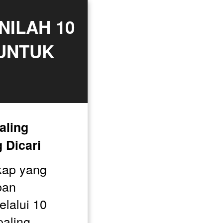
ILAH 10 
UNTUK 
ling 
 Dicari 
kap yang 
an 
lalui 10 
aling 