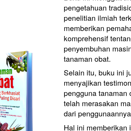
pengetahuan tradisi
penelitian ilmiah terki
memberikan pemaha
komprehensif tentang
penyembuhan masin
tanaman obat.
Selain itu, buku ini j
menyajikan testimoni
pengguna tanaman o
telah merasakan man
dari penggunaannya
Hal ini memberikan i