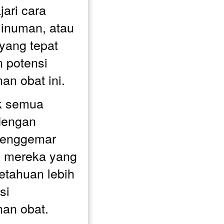
ri cara 
numan, atau 
yang tepat 
potensi 
n obat ini.
k semua 
dengan 
penggemar 
 mereka yang 
etahuan lebih 
i 
an obat.