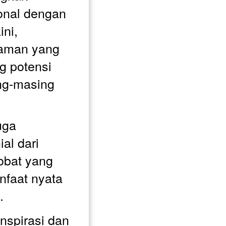
onal dengan 
ni, 
man yang 
 potensi 
g-masing 
uga 
al dari 
bat yang 
faat nyata 
. 
nspirasi dan 