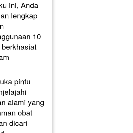
 ini, Anda 
an lengkap 
n 
ggunaan 10 
berkhasiat 
am 
ka pintu 
elajahi 
n alami yang 
aman obat 
n dicari 