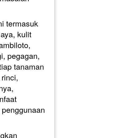
i termasuk 
aya, kulit 
mbiloto, 
i, pegagan, 
tiap tanaman 
inci, 
nya, 
faat 
a penggunaan 
gkan 