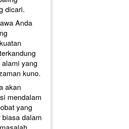
 dicari. 
awa Anda 
ng 
uatan 
erkandung 
alami yang 
k zaman kuno.
a akan 
si mendalam 
obat yang 
r biasa dalam 
masalah 